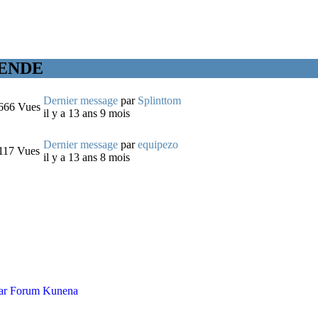
LLENDE
Dernier message
par
Splinttom
666
Vues
il y a 13 ans 9 mois
Dernier message
par
equipezo
117
Vues
il y a 13 ans 8 mois
ar
Forum Kunena