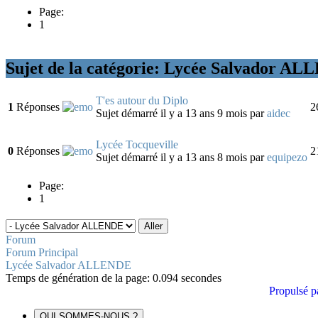
Page:
1
Sujet de la catégorie: Lycée Salvador A
T'es autour du Diplo
1
Réponses
2
Sujet démarré il y a 13 ans 9 mois
par
aidec
Lycée Tocqueville
0
Réponses
2
Sujet démarré il y a 13 ans 8 mois
par
equipezo
Page:
1
Forum
Forum Principal
Lycée Salvador ALLENDE
Temps de génération de la page: 0.094 secondes
Propulsé p
QUI SOMMES-NOUS ?