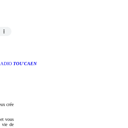
RADIO
TOU'CAEN
eux crée
 et vous
 vie de