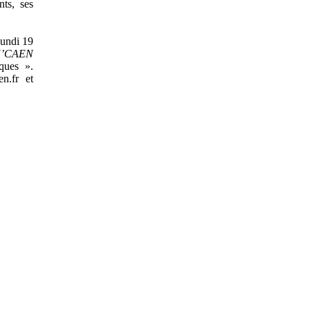
nts, ses
lundi 19
’CAEN
ques ».
n.fr et